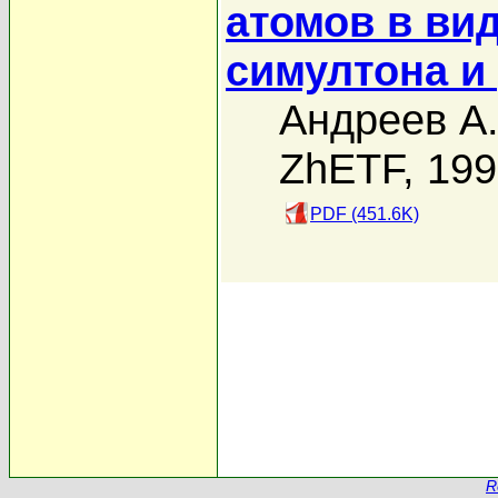
атомов в ви
симултона и
Андреев А.
ZhETF, 19
PDF (451.6K)
R