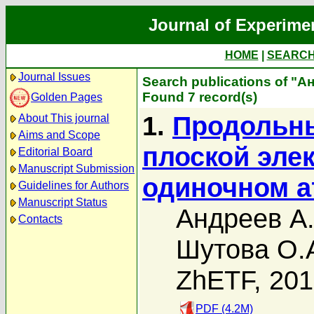
Journal of Experime
HOME
|
SEARC
Journal Issues
Search publications of "А
Found 7 record(s)
Golden Pages
1.
Продольны
About This journal
Aims and Scope
плоской эле
Editorial Board
Manuscript Submission
одиночном а
Guidelines for Authors
Manuscript Status
Андреев А.
Contacts
Шутова О.
ZhETF, 20
PDF (4.2M)