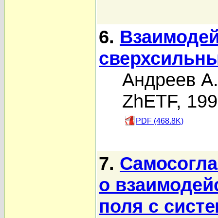
6.
Взаимодей
сверхсильн
Андреев А.
ZhETF, 19
PDF (468.8K)
7.
Самосогла
о взаимодей
поля с сист