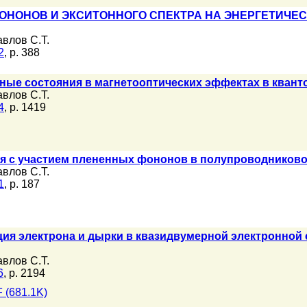
ОНОНОВ И ЭКСИТОННОГО СПЕКТРА НА ЭНЕРГЕТИЧЕ
влов С.Т.
2
, p. 388
ые состояния в магнетооптических эффектах в квант
влов С.Т.
4
, p. 1419
я с участием плененных фононов в полупроводниково
влов С.Т.
1
, p. 187
ия электрона и дырки в квазидвумерной электронной с
влов С.Т.
6
, p. 2194
 (681.1K)