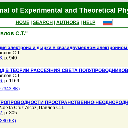
nal of Experimental and Theoretical Ph
HOME
|
SEARCH
|
AUTHORS
|
HELP
авлов С.Т."
ия электрона и дырки в квазидвумерном электронном га
влов С.Т.
3
, p. 940
ОД В ТЕОРИИ РАССЕЯНИЯ СВЕТА ПОЛУПРОВОДНИКО
влов С.Т.
6
, p. 1169
 (343.8K)
КТРОПРОВОДНОСТИ ПРОСТРАНСТВЕННО-НЕОДНОРОД
A.de la Cruz-Alcaz
,
Павлов С.Т.
2
, p. 305
380.6K)