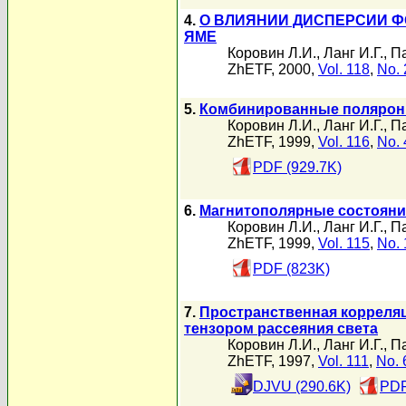
4.
О ВЛИЯНИИ ДИСПЕРСИИ Ф
ЯМЕ
Коровин Л.И.
,
Ланг И.Г.
,
Па
ZhETF, 2000,
Vol. 118
,
No. 
5.
Комбинированные поляронн
Коровин Л.И.
,
Ланг И.Г.
,
Па
ZhETF, 1999,
Vol. 116
,
No. 
PDF (929.7K)
6.
Магнитополярные состояни
Коровин Л.И.
,
Ланг И.Г.
,
Па
ZhETF, 1999,
Vol. 115
,
No. 
PDF (823K)
7.
Пространственная корреляц
тензором рассеяния света
Коровин Л.И.
,
Ланг И.Г.
,
Па
ZhETF, 1997,
Vol. 111
,
No. 
DJVU (290.6K)
PDF