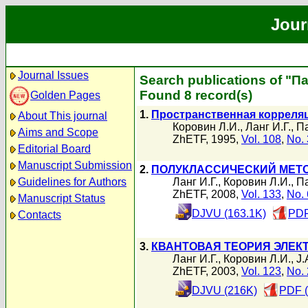
Jour
Journal Issues
Search publications of "П
Found 8 record(s)
Golden Pages
1.
Пространственная корреляц
About This journal
Коровин Л.И.
,
Ланг И.Г.
,
Па
Aims and Scope
ZhETF, 1995,
Vol. 108
,
No. 
Editorial Board
Manuscript Submission
2.
ПОЛУКЛАССИЧЕСКИЙ МЕТ
Guidelines for Authors
Ланг И.Г.
,
Коровин Л.И.
,
Па
ZhETF, 2008,
Vol. 133
,
No. 
Manuscript Status
DJVU (163.1K)
PDF
Contacts
3.
КВАНТОВАЯ ТЕОРИЯ ЭЛЕ
Ланг И.Г.
,
Коровин Л.И.
,
J.
ZhETF, 2003,
Vol. 123
,
No. 
DJVU (216K)
PDF (