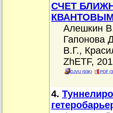
СЧЕТ БЛИЖ
КВАНТОВЫМ
Алешкин В
Гапонова Д
В.Г.
,
Краси
ZhETF, 20
DJVU (93K)
PDF (3
4.
Туннелиро
гетеробарье