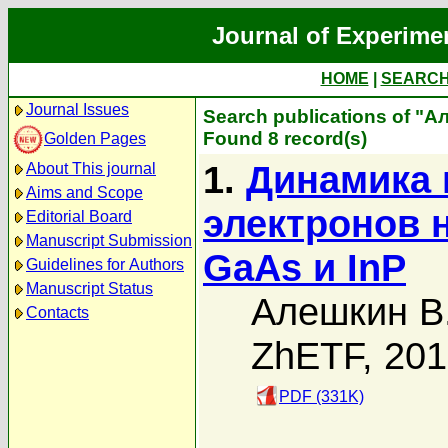
Journal of Experime
HOME
|
SEARC
Journal Issues
Search publications of "А
Found 8 record(s)
Golden Pages
1.
Динамика 
About This journal
Aims and Scope
электронов 
Editorial Board
Manuscript Submission
GaAs и InP
Guidelines for Authors
Manuscript Status
Алешкин В
Contacts
ZhETF, 20
PDF (331K)