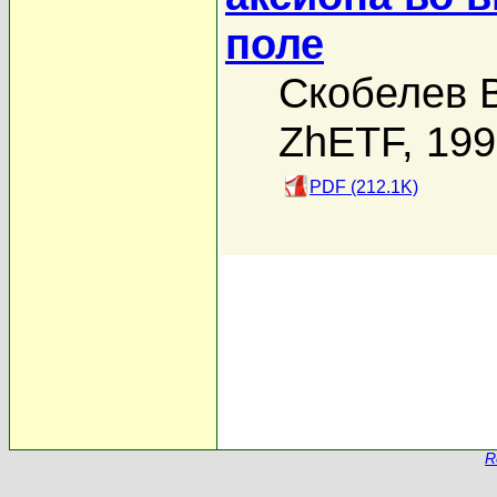
поле
Скобелев В
ZhETF, 19
PDF (212.1K)
R