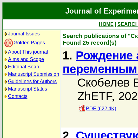
Journal of Experime
HOME
|
SEARC
Journal Issues
Search publications of "С
Found 25 record(s)
Golden Pages
1.
Рождение 
About This journal
Aims and Scope
переменным
Editorial Board
Manuscript Submission
Скобелев В
Guidelines for Authors
Manuscript Status
ZhETF, 20
Contacts
PDF (622.4K)
2.
Существую