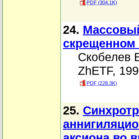
PDF (304.1K)
24.
Массовый
скрещенном 
Скобелев В
ZhETF, 19
PDF (228.3K)
25.
Синхротр
аннигиляци
аксиона во 