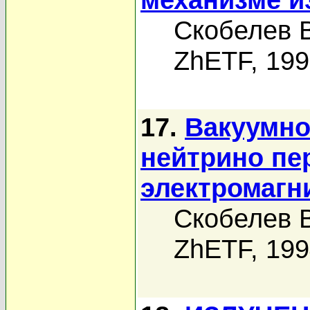
Скобелев В
ZhETF, 19
17.
Вакуумно
нейтрино п
электромаг
Скобелев В
ZhETF, 19