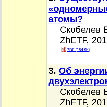
«одномерны
атомы?
Скобелев В
ZhETF, 20
PDF (184.9K)
3.
Об энерги
двухэлектро
Скобелев В
ZhETF, 20