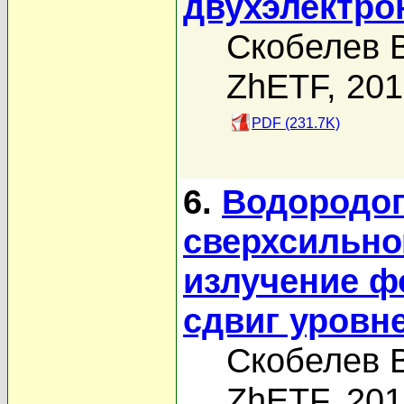
двухэлектро
Скобелев В
ZhETF, 20
PDF (231.7K)
6.
Водородоп
сверхсильно
излучение ф
сдвиг уровн
Скобелев В
ZhETF, 20