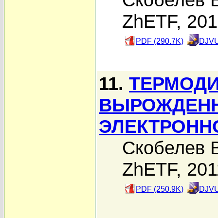
ZhETF, 20
PDF (290.7K)
DJVU
11.
ТЕРМОДИ
ВЫРОЖДЕНН
ЭЛЕКТРОНН
Скобелев В
ZhETF, 201
PDF (250.9K)
DJVU