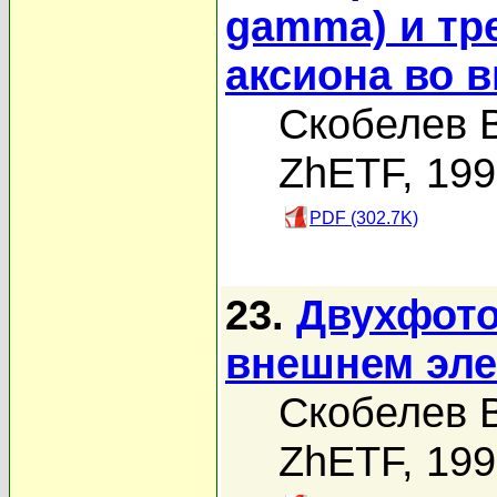
gamma) и тр
аксиона во 
Скобелев В
ZhETF, 19
PDF (302.7K)
23.
Двухфото
внешнем эле
Скобелев В
ZhETF, 19