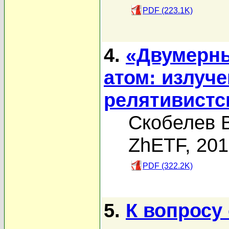
PDF (223.1K)
4.
«Двумерн
атом: излуч
релятивистс
Скобелев В
ZhETF, 20
PDF (322.2K)
5.
К вопросу