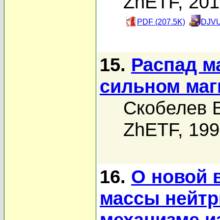
ZhETF, 20
PDF (207.5K)
DJVU
15.
Распад м
сильном маг
Скобелев В
ZhETF, 19
16.
О новой 
массы нейтр
механизме и