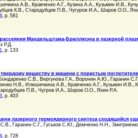
ечкина А.В.
,
Кравченко А.Г.
,
Кузина А.А.
,
Кузьмин И.В.
,
Кучу
убцев К.В.
,
Стародубцев П.В.
,
Чугуров И.А.
,
Шаров О.О.
,
Яхи
4
, p. 581
рассеяния Мандельштама-Бриллюэна в лазерной плаз
 Р.Д.
1
, p. 133
 твердому веществу в мишени с пористым поглотител
Бондаренко С.В.
,
Вергунова Г.А.
,
Воронин А.Ю.
,
Гаранин С.Г
ренко Н.В.
,
Илюшечкина А.В.
,
Кравченко А.Г.
,
Кузьмин И.В.
,
К
ародубцев П.В.
,
Чугров И.А.
,
Шаров О.О.
,
Яхин Р.А.
3
, p. 403
ени лазерного термоядерного синтеза сходящейся уд
С.В.
,
Гаранин С.Г.
,
Гуськов С.Ю.
,
Демченко Н.Н.
,
Змитриенко
4
, p. 728