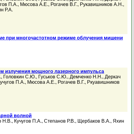
гов П.А.
,
Мюсова А.Е.
,
Рогачев В.Г.
,
Рукавишников А.Н.
,
н Р.А.
ме при многочастотном режиме облучения мишени
ем излучения мощного лазерного импульса
.
,
Головкин С.Ю.
,
Гуськов С.Ю.
,
Демченко Н.Н.
,
Деркач
учугов П.А.
,
Мюсова А.Е.
,
Рогачев В.Г.
,
Ркуавишников
арной волной
 Н.В.
,
Кучугов П.А.
,
Степанов Р.В.
,
Щербаков В.А.
,
Яхин