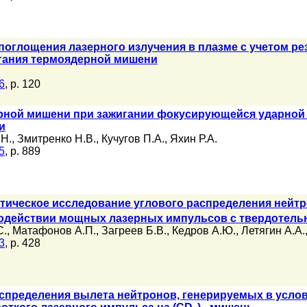
оглощения лазерного излучения в плазме с учетом р
игания термоядерной мишени
6
, p. 120
ерной мишени при зажигании фокусирующейся ударной
и
.Н.
,
Змитренко Н.В.
,
Кучугов П.А.
,
Яхин Р.А.
5
, p. 889
тическое исследование углового распределения нейтр
модействии мощных лазерных импульсов с твердотел
С.
,
Матафонов А.П.
,
Загреев Б.В.
,
Кедров А.Ю.
,
Летягин А.А.
3
, p. 428
спределения вылета нейтронов, генерируемых в усло