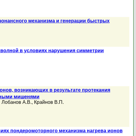
езонансного механизма и генерации быстрых
 волной в условиях нарушения симметрии
онов, возникающих в результате протекания
ьными мишенями
,
Лобанов А.В.
,
Крайнов В.П.
виях пондеромоторного механизма нагрева ионов