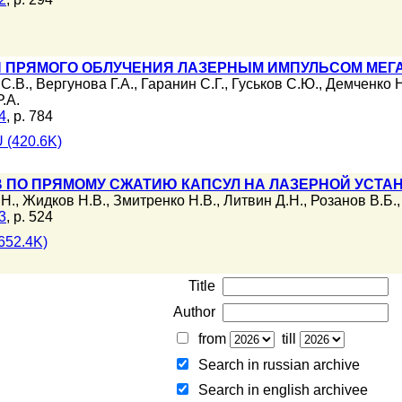
 ПРЯМОГО ОБЛУЧЕНИЯ ЛАЗЕРНЫМ ИМПУЛЬСОМ МЕГ
С.В.
,
Вергунова Г.А.
,
Гаранин С.Г.
,
Гуськов С.Ю.
,
Демченко Н
.А.
4
, p. 784
 (420.6K)
 ПО ПРЯМОМУ СЖАТИЮ КАПСУЛ НА ЛАЗЕРНОЙ УСТАН
.Н.
,
Жидков Н.В.
,
Змитренко Н.В.
,
Литвин Д.Н.
,
Розанов В.Б.
3
, p. 524
652.4K)
Title
Author
from
till
Search in russian archive
Search in english archiveе