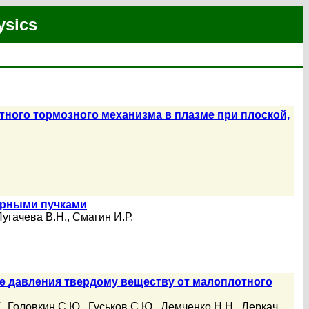
ysics
тного тормозного механизма в плазме при плоской,
ерными пучками
Пугачева В.Н.
,
Смагин И.Р.
е давления твердому веществу от малоплотного
.
,
Головкин С.Ю.
,
Гуськов С.Ю.
,
Демченко Н.Н.
,
Деркач