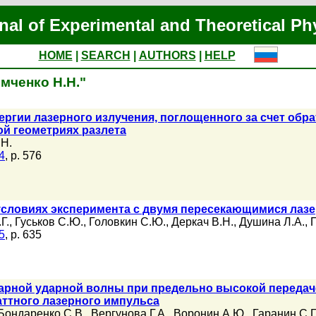
nal of Experimental and Theoretical Ph
HOME
|
SEARCH
|
AUTHORS
|
HELP
емченко Н.Н."
ргии лазерного излучения, поглощенного за счет обра
й геометриях разлета
.Н.
4
, p. 576
условиях эксперимента с двумя пересекающимися лаз
Г.
,
Гуськов С.Ю.
,
Головкин С.Ю.
,
Деркач В.Н.
,
Душина Л.А.
,
5
, p. 635
арной ударной волны при предельно высокой передач
аттного лазерного импульса
Бондаренко С.В.
,
Вергунова Г.А.
,
Воронин А.Ю.
,
Гаранин С.Г