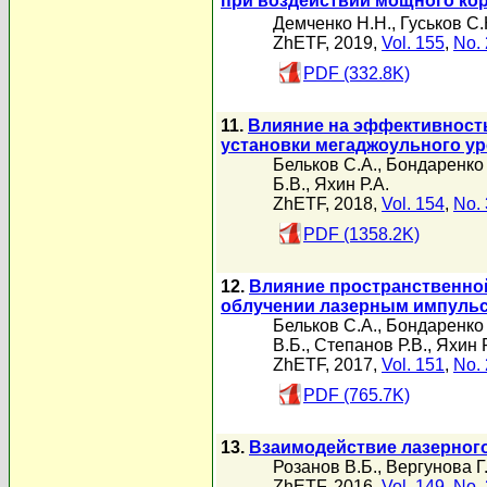
при воздействии мощного кор
Демченко Н.Н.
,
Гуськов С
ZhETF, 2019,
Vol. 155
,
No. 
PDF (332.8K)
11.
Влияние на эффективност
установки мегаджоульного у
Бельков С.А.
,
Бондаренко 
Б.В.
,
Яхин Р.А.
ZhETF, 2018,
Vol. 154
,
No. 
PDF (1358.2K)
12.
Влияние пространственной
облучении лазерным импульс
Бельков С.А.
,
Бондаренко 
В.Б.
,
Степанов Р.В.
,
Яхин Р
ZhETF, 2017,
Vol. 151
,
No. 
PDF (765.7K)
13.
Взаимодействие лазерног
Розанов В.Б.
,
Вергунова Г
ZhETF, 2016,
Vol. 149
,
No. 