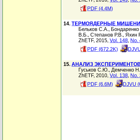
PDF (4.4M)
14.
ТЕРМОЯДЕРНЫЕ МИШЕНИ
Бельков С.А.
,
Бондаренко 
В.Б.
,
Степанов Р.В.
,
Яхин Р
ZhETF, 2015,
Vol. 148
,
No. 
PDF (672.2K)
DJVU
15.
АНАЛИЗ ЭКСПЕРИМЕНТОВ
Гуськов С.Ю.
,
Демченко Н
ZhETF, 2010,
Vol. 138
,
No. 
PDF (6.6M)
DJVU (