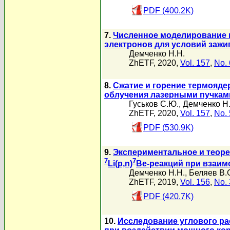
PDF (400.2K)
7.
Численное моделирование п
электронов для условий заж
Демченко Н.Н.
ZhETF, 2020,
Vol. 157
,
No. 
8.
Сжатие и горение термояд
облучения лазерными пучкам
Гуськов С.Ю.
,
Демченко Н
ZhETF, 2020,
Vol. 157
,
No. 
PDF (530.9K)
9.
Экспериментальное и теоре
7
7
Li(p,n)
Be-реакций при взаи
Демченко Н.Н.
,
Беляев В.
ZhETF, 2019,
Vol. 156
,
No. 
PDF (420.7K)
10.
Исследование углового ра