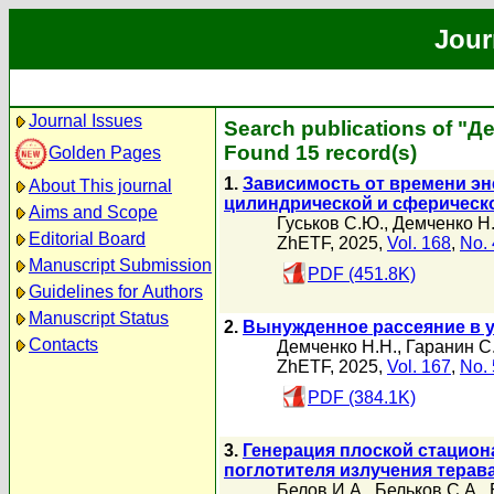
Jour
Journal Issues
Search publications of "Д
Found 15 record(s)
Golden Pages
1.
Зависимость от времени эне
About This journal
цилиндрической и сферическо
Aims and Scope
Гуськов С.Ю.
,
Демченко Н
Editorial Board
ZhETF, 2025,
Vol. 168
,
No. 
Manuscript Submission
PDF (451.8K)
Guidelines for Authors
Manuscript Status
2.
Вынужденное рассеяние в 
Contacts
Демченко Н.Н.
,
Гаранин С.
ZhETF, 2025,
Vol. 167
,
No. 
PDF (384.1K)
3.
Генерация плоской стацион
поглотителя излучения терав
Белов И.А.
,
Бельков С.А.
,