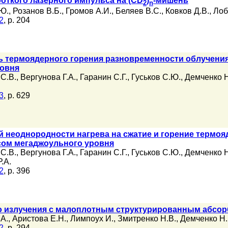
откого лазерного импульса на (CD
)
-мишень
2
n
.Ю.
,
Розанов В.Б.
,
Громов А.И.
,
Беляев В.С.
,
Ковков Д.В.
,
Лоб
2
, p. 204
ь термоядерного горения разновременности облучени
ровня
С.В.
,
Вергунова Г.А.
,
Гаранин С.Г.
,
Гуськов С.Ю.
,
Демченко Н
3
, p. 629
 неоднородности нагрева на сжатие и горение термо
ом мегаджоульного уровня
С.В.
,
Вергунова Г.А.
,
Гаранин С.Г.
,
Гуськов С.Ю.
,
Демченко Н
.А.
2
, p. 396
о излучения с малоплотным структурированным абсо
.А.
,
Аристова Е.Н.
,
Лимпоух И.
,
Змитренко Н.В.
,
Демченко Н.
2
, p. 294