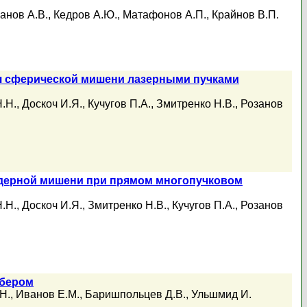
анов А.В.
,
Кедров А.Ю.
,
Матафонов А.П.
,
Крайнов В.П.
я сферической мишени лазерными пучками
.Н.
,
Доскоч И.Я.
,
Кучугов П.А.
,
Змитренко Н.В.
,
Розанов
ядерной мишени при прямом многопучковом
.Н.
,
Доскоч И.Я.
,
Змитренко Н.В.
,
Кучугов П.А.
,
Розанов
рбером
Н.
,
Иванов Е.М.
,
Баришпольцев Д.В.
,
Ульшмид И.