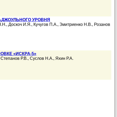
АДЖОУЛЬНОГО УРОВНЯ
.Н.
,
Доскоч И.Я.
,
Кучугов П.А.
,
Змитриенко Н.В.
,
Розанов
ОВКЕ «ИСКРА-5»
,
Степанов Р.В.
,
Суслов Н.А.
,
Яхин Р.А.