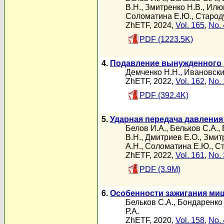
В.Н.
,
Змитренко Н.В.
,
Илюш
Соломатина Е.Ю.
,
Старод
ZhETF, 2024,
Vol. 165
,
No. 
PDF (1223.5K)
4.
Подавление вынужденного 
Демченко Н.Н.
,
Ивановских
ZhETF, 2022,
Vol. 162
,
No. 
PDF (392.4K)
5.
Ударная передача давления
Белов И.А.
,
Бельков С.А.
,
В.Н.
,
Дмитриев Е.О.
,
Змит
А.Н.
,
Соломатина Е.Ю.
,
Ст
ZhETF, 2022,
Vol. 161
,
No. 
PDF (3.9M)
6.
Особенности зажигания миш
Бельков С.А.
,
Бондаренко 
Р.А.
ZhETF, 2020,
Vol. 158
,
No. 