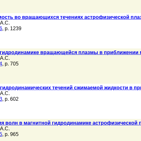
ость во вращающихся течениях астрофизической пла
А.С.
6
, p. 1239
 гидродинамике вращающейся плазмы в приближении 
А.С.
4
, p. 705
огидродинамических течений сжимаемой жидкости в п
А.С.
3
, p. 602
я волн в магнитной гидродинамике астрофизической 
А.С.
5
, p. 965