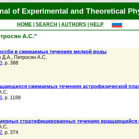
nal of Experimental and Theoretical Ph
HOME
|
SEARCH
|
AUTHORS
|
HELP
етросян А.С."
оссби в сжимаемых течениях мелкой воды
 Д.А.
,
Петросян А.С.
3
, p. 388
щающихся сжимаемых течениях астрофизической плаз
А.С.
6
, p. 1188
мерных стратифицированных течениях вращающейся 
А.С.
2
, p. 374