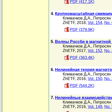
PDF (417.1K)
4.
Крупномасштабная сжимаем
Климачков Д.А.
,
Петросян 
ZhETF, 2018,
Vol. 154
,
No. 
PDF (379.9K)
5.
Волны Россби в магнитной
Климачков Д.А.
,
Петросян 
ZhETF, 2017,
Vol. 152
,
No. 
PDF (363.4K)
6.
Нелинейная теория магнит
Климачков Д.А.
,
Петросян 
ZhETF, 2016,
Vol. 150
,
No. 
PDF (544.2K)
7.
Нелинейные взаимодействи
Климачков Д.А.
,
Петросян 
ZhETF, 2016,
Vol. 149
,
No. 