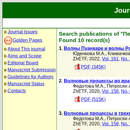
Jour
Journal Issues
Search publications of "П
Found 10 record(s)
Golden Pages
1.
Волны Пуанкаре и волны Р
About This journal
Юденкова М.А.
,
Климачков
Aims and Scope
ZhETF, 2022,
Vol. 161
,
No. 
Editorial Board
PDF (345K)
Manuscript Submission
Guidelines for Authors
2.
Волновые процессы во вра
Manuscript Status
Федотова М.А.
,
Петросян 
Contacts
ZhETF, 2020,
Vol. 158
,
No. 
PDF (515K)
3.
Волновые процессы в трех
Федотова М.А.
,
Петросян 
ZhETF, 2020,
Vol. 158
,
No. 