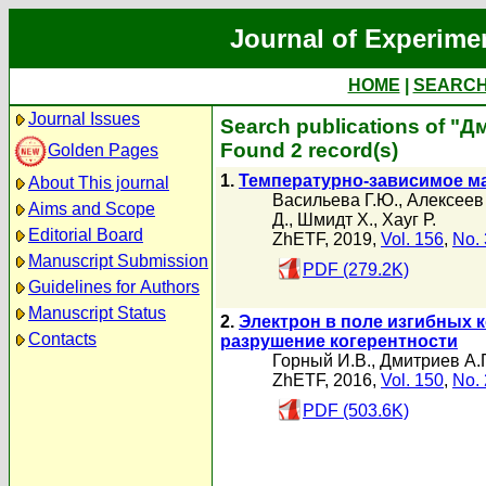
Journal of Experime
HOME
|
SEARC
Journal Issues
Search publications of "Д
Found 2 record(s)
Golden Pages
1.
Температурно-зависимое м
About This journal
Васильева Г.Ю.
,
Алексеев
Aims and Scope
Д.
,
Шмидт Х.
,
Хауг Р.
Editorial Board
ZhETF, 2019,
Vol. 156
,
No. 
Manuscript Submission
PDF (279.2K)
Guidelines for Authors
Manuscript Status
2.
Электрон в поле изгибных 
Contacts
разрушение когерентности
Горный И.В.
,
Дмитриев А.
ZhETF, 2016,
Vol. 150
,
No. 
PDF (503.6K)