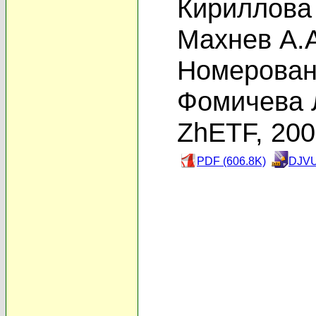
Кириллова
Махнев А.
Номерован
Фомичева 
ZhETF, 20
PDF (606.8K)
DJVU