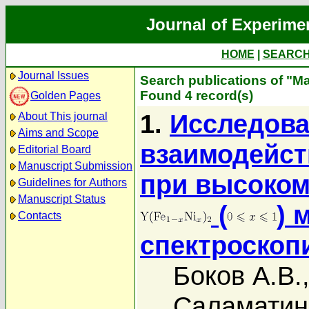
Journal of Experime
HOME
|
SEARC
Journal Issues
Search publications of "М
Found 4 record(s)
Golden Pages
1.
Исследова
About This journal
Aims and Scope
взаимодейст
Editorial Board
Manuscript Submission
при высоком
Guidelines for Authors
Manuscript Status
(
) 
Contacts
спектроскоп
Боков А.В.
Саламатин