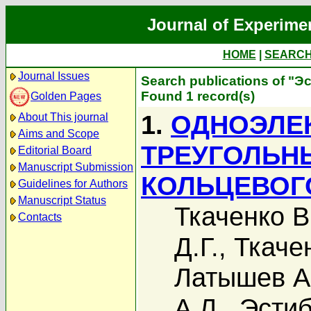
Journal of Experime
HOME
|
SEARC
Journal Issues
Search publications of "Э
Found 1 record(s)
Golden Pages
1.
ОДНОЭЛЕ
About This journal
Aims and Scope
ТРЕУГОЛЬН
Editorial Board
Manuscript Submission
КОЛЬЦЕВОГ
Guidelines for Authors
Manuscript Status
Ткаченко В
Contacts
Д.Г.
,
Ткаче
Латышев А
А.Л.
,
Эстиб