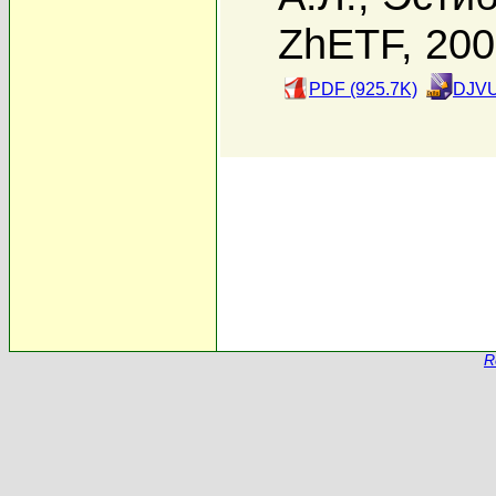
ZhETF, 20
PDF (925.7K)
DJVU
R