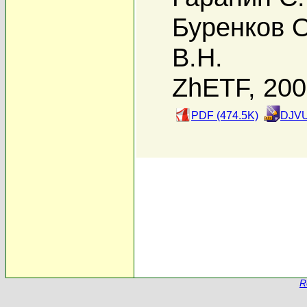
Буренков 
В.Н.
ZhETF, 20
PDF (474.5K)
DJVU
R