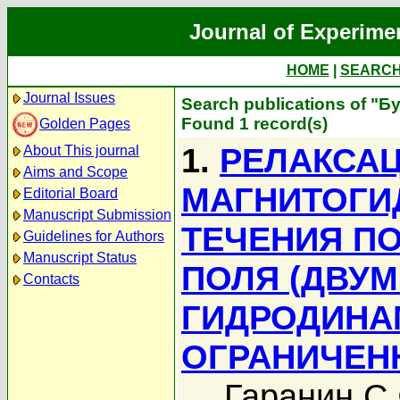
Journal of Experime
HOME
|
SEARC
Journal Issues
Search publications of "Б
Found 1 record(s)
Golden Pages
1.
РЕЛАКСА
About This journal
Aims and Scope
МАГНИТОГИ
Editorial Board
Manuscript Submission
ТЕЧЕНИЯ П
Guidelines for Authors
Manuscript Status
ПОЛЯ (ДВУ
Contacts
ГИДРОДИНА
ОГРАНИЧЕН
Гаранин С.