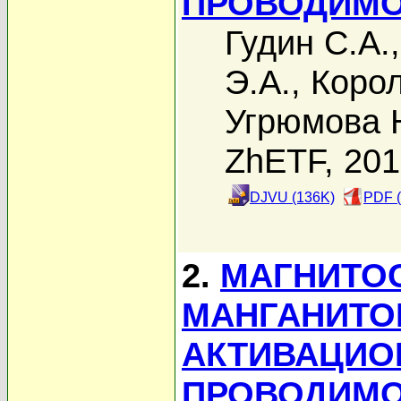
ПРОВОДИМ
Гудин С.А.
Э.А.
,
Корол
Угрюмова 
ZhETF, 20
DJVU (136K)
PDF (
2.
МАГНИТО
МАНГАНИТО
АКТИВАЦИО
ПРОВОДИМ