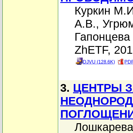
Куркин М.И
А.В.
,
Угрюм
Гапонцева 
ZhETF, 20
DJVU (128.6K)
PDF
3.
ЦЕНТРЫ 
НЕОДНОРОД
ПОГЛОЩЕНИ
Лошкарева