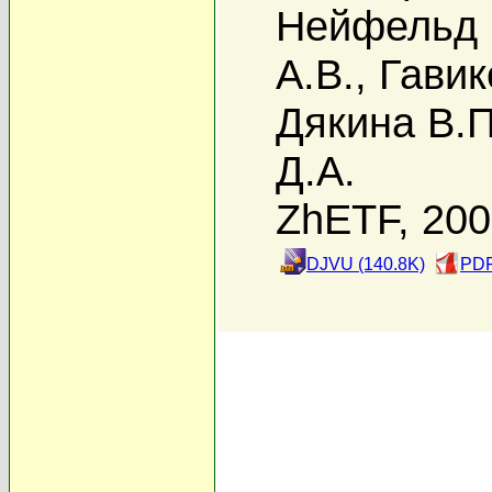
Нейфельд 
А.В.
,
Гавик
Дякина В.П
Д.А.
ZhETF, 20
DJVU (140.8K)
PDF