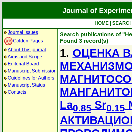
Journal of Experime
HOME
|
SEARC
Journal Issues
Search publications of "
Found 3 record(s)
Golden Pages
1.
ОЦЕНКА 
About This journal
Aims and Scope
МЕХАНИЗМО
Editorial Board
Manuscript Submission
МАГНИТОСО
Guidelines for Authors
Manuscript Status
МАНГАНИТО
Contacts
La
Sr
0.85
0.15
АКТИВАЦИО