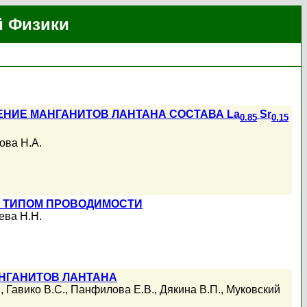
й Физики
НИЕ МАНГАНИТОВ ЛАНТАНА СОСТАВА La
Sr
0.85
0.15
ова Н.А.
 ТИПОМ ПРОВОДИМОСТИ
ева Н.Н.
НГАНИТОВ ЛАНТАНА
.
,
Гавико В.С.
,
Панфилова Е.В.
,
Дякина В.П.
,
Муковский