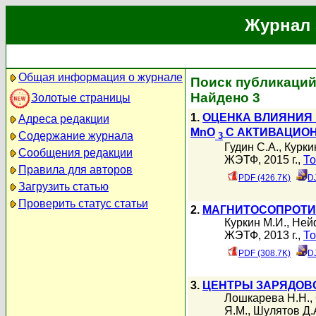
Журнал 
Общая информация о журнале
Поиск публикаций
Найдено 3
Золотые страницы
1.
ОЦЕНКА ВЛИЯНИЯ
Адреса редакции
MnO
С АКТИВАЦИО
Содержание журнала
3
Гудин С.А.
,
Курки
Сообщения редакции
ЖЭТФ, 2015 г.,
То
Правила для авторов
PDF (426.7K)
D
Загрузить статью
Проверить статус статьи
2.
МАГНИТОСОПРОТИ
Куркин М.И.
,
Ней
ЖЭТФ, 2013 г.,
То
PDF (308.7K)
D
3.
ЦЕНТРЫ ЗАРЯДОВ
Лошкарева Н.Н.
,
Я.М.
,
Шулятов Д.