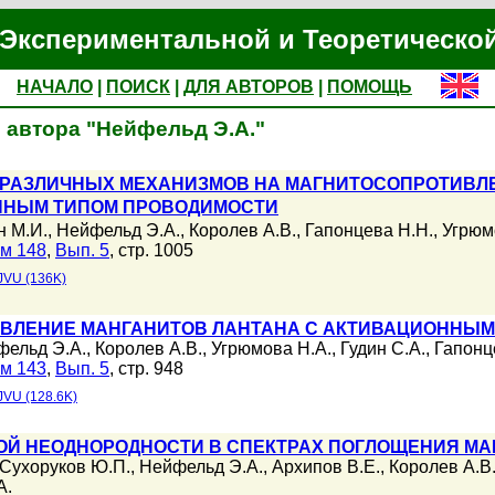
Экспериментальной и Теоретическо
НАЧАЛО
|
ПОИСК
|
ДЛЯ АВТОРОВ
|
ПОМОЩЬ
 автора "Нейфельд Э.А."
 РАЗЛИЧНЫХ МЕХАНИЗМОВ НА МАГНИТОСОПРОТИВЛЕ
ННЫМ ТИПОМ ПРОВОДИМОСТИ
н М.И.
,
Нейфельд Э.А.
,
Королев А.В.
,
Гапонцева Н.Н.
,
Угрюм
м 148
,
Вып. 5
, стр. 1005
JVU (136K)
ВЛЕНИЕ МАНГАНИТОВ ЛАНТАНА С АКТИВАЦИОННЫМ
фельд Э.А.
,
Королев А.В.
,
Угрюмова Н.А.
,
Гудин С.А.
,
Гапонц
м 143
,
Вып. 5
, стр. 948
JVU (128.6K)
ОЙ НЕОДНОРОДНОСТИ В СПЕКТРАХ ПОГЛОЩЕНИЯ МА
Сухоруков Ю.П.
,
Нейфельд Э.А.
,
Архипов В.Е.
,
Королев А.В
А.