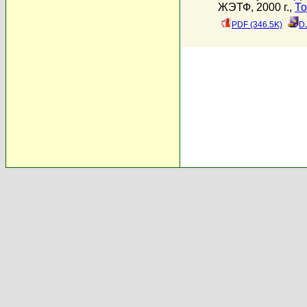
ЖЭТФ, 2000 г.,
То
PDF (346.5K)
D