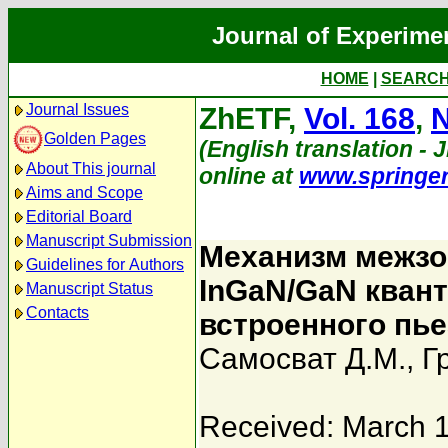
Journal of Experime
HOME
|
SEARC
Journal Issues
ZhETF,
Vol. 168
,
N
Golden Pages
(English translation - 
About This journal
online at
www.springe
Aims and Scope
Editorial Board
Manuscript Submission
Механизм межзо
Guidelines for Authors
InGaN/GaN кван
Manuscript Status
Contacts
встроенного пье
Самосват Д.М.
,
Г
Received: March 1