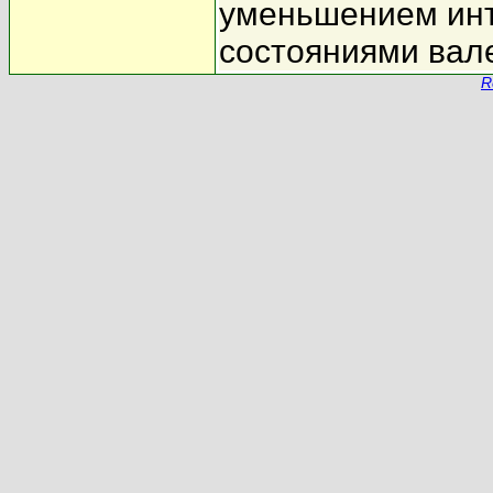
уменьшением инт
состояниями вал
R