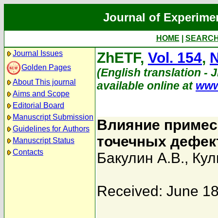
Journal of Experime
HOME
|
SEARC
Journal Issues
ZhETF,
Vol. 154
,
N
Golden Pages
(English translation - 
About This journal
available online at
www
Aims and Scope
Editorial Board
Manuscript Submission
Влияние примес
Guidelines for Authors
точечных дефект
Manuscript Status
Contacts
Бакулин А.В.
,
Кул
Received: June 18