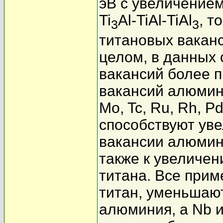
эВ с увеличением
Ti
Al-TiAl-TiAl
, т
3
3
титановых ваканс
целом, в данных
вакансий более 
вакансий алюмини
Mo, Tc, Ru, Rh, 
способствуют ув
вакансии алюмини
также к увеличен
титана. Все прим
титан, уменьшаю
алюминия, а Nb 