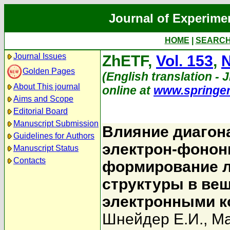
Journal of Experime
HOME
|
SEARC
Journal Issues
ZhETF,
Vol. 153
,
N
Golden Pages
(English translation - 
About This journal
online at
www.springe
Aims and Scope
Editorial Board
Manuscript Submission
Влияние диагон
Guidelines for Authors
электрон-фонон
Manuscript Status
Contacts
формирование л
структуры в ве
электронными 
Шнейдер Е.И.
,
Ма