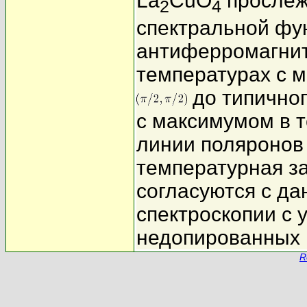
La
CuO
прослеж
2
4
спектральной фун
антиферромагнит
температурах с 
до типичног
с максимумом в 
линии поляронов 
температурная з
согласуются с д
спектроскопии с
недопированных 
R