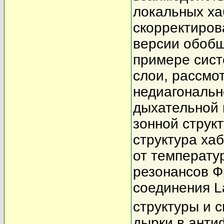
локальных ха
скорректиров
версии обобщ
примере сис
слои, рассмо
недиагональн
дыхательной
зонной струк
структура ха
от температу
резонансов Ф
соединения L
структуры и 
дырки в анти