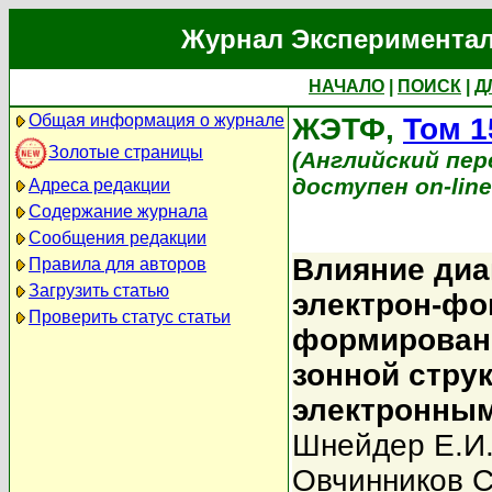
Журнал Экспериментал
НАЧАЛО
|
ПОИСК
|
Д
Общая информация о журнале
ЖЭТФ,
Том 1
Золотые страницы
(Английский перев
доступен on-lin
Адреса редакции
Содержание журнала
Сообщения редакции
Влияние диа
Правила для авторов
Загрузить статью
электрон-фо
Проверить статус статьи
формировани
зонной стру
электронны
Шнейдер Е.И
Овчинников С