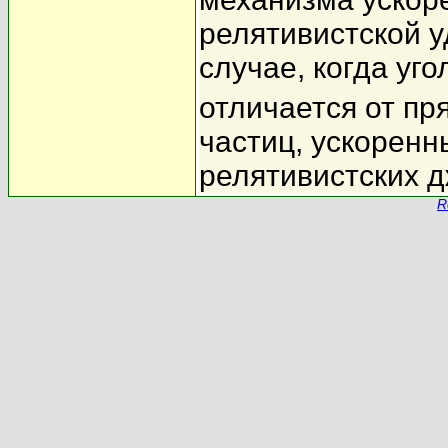
релятивистской 
случае, когда уго
отличается от пр
частиц, ускоренн
релятивистских д
R