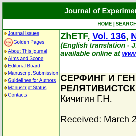
Journal of Experime
HOME
|
SEARC
Journal Issues
ZhETF,
Vol. 136
,
N
Golden Pages
(English translation - 
About This journal
available online at
www
Aims and Scope
Editorial Board
Manuscript Submission
СЕРФИНГ И ГЕ
Guidelines for Authors
РЕЛЯТИВИСТСК
Manuscript Status
Contacts
Кичигин Г.Н.
Received: March 