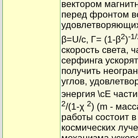
вектором магнитн
перед фронтом во
удовлетворяющих
2
-1
β=U/c, Γ= (1-β
)
скорость света, 
серфинга ускоря
получить неогран
углов, удовлетво
энергия \cE част
2
2
/(1-χ
) (m - мас
работы состоит в
космических луче
механизма ускор