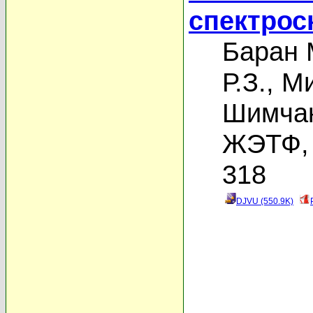
спектрос
Баран 
Р.З.
,
Ми
Шимчак
ЖЭТФ, 
318
DJVU (550.9K)