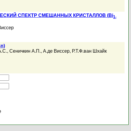
ЕСКИЙ СПЕКТР СМЕШАННЫХ КРИСТАЛЛОВ (Bi
1-
Виссер
n)
А.С.
,
Сеничкин А.П.
,
А.де Виссер
,
Р.Т.Ф.ван Шхайк
е