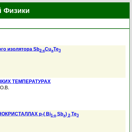
й Физики
го изолятора Sb
Cu
Te
2-x
x
3
ЗКИХ ТЕМПЕРАТУРАХ
О.В.
КРИСТАЛЛАХ p-( Bi
Sb
)
Te
1-x
x
2
3