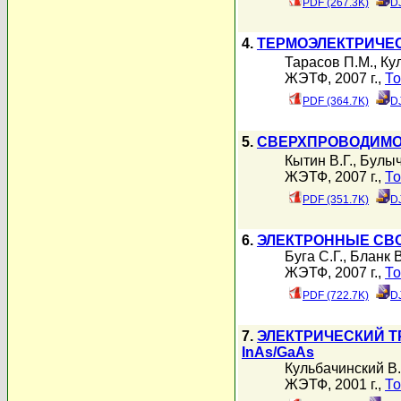
PDF (267.3K)
D
4.
ТЕРМОЭЛЕКТРИЧЕ
Тарасов П.М.
,
Ку
ЖЭТФ, 2007 г.,
То
PDF (364.7K)
D
5.
СВЕРХПРОВОДИМО
Кытин В.Г.
,
Булыч
ЖЭТФ, 2007 г.,
То
PDF (351.7K)
D
6.
ЭЛЕКТРОННЫЕ СВ
Буга С.Г.
,
Бланк В
ЖЭТФ, 2007 г.,
То
PDF (722.7K)
D
7.
ЭЛЕКТРИЧЕСКИЙ Т
InAs/GaAs
Кульбачинский В.
ЖЭТФ, 2001 г.,
То