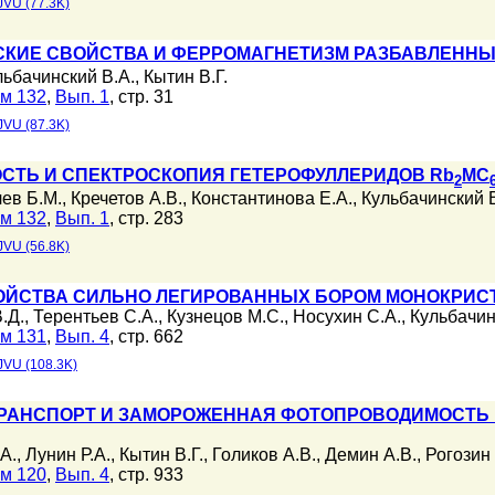
JVU (77.3K)
СКИЕ СВОЙСТВА И ФЕРРОМАГНЕТИЗМ РАЗБАВЛЕННЫ
льбачинский В.А.
,
Кытин В.Г.
м 132
,
Вып. 1
, стр. 31
JVU (87.3K)
СТЬ И СПЕКТРОСКОПИЯ ГЕТЕРОФУЛЛЕРИДОВ Rb
MC
2
ев Б.М.
,
Кречетов А.В.
,
Константинова Е.А.
,
Кульбачинский В
м 132
,
Вып. 1
, стр. 283
JVU (56.8K)
ОЙСТВА СИЛЬНО ЛЕГИРОВАННЫХ БОРОМ МОНОКРИС
.Д.
,
Терентьев С.А.
,
Кузнецов М.С.
,
Носухин С.А.
,
Кульбачин
м 131
,
Вып. 4
, стр. 662
JVU (108.3K)
РАНСПОРТ И ЗАМОРОЖЕННАЯ ФОТОПРОВОДИМОСТЬ В
А.
,
Лунин Р.А.
,
Кытин В.Г.
,
Голиков А.В.
,
Демин А.В.
,
Рогозин 
м 120
,
Вып. 4
, стр. 933