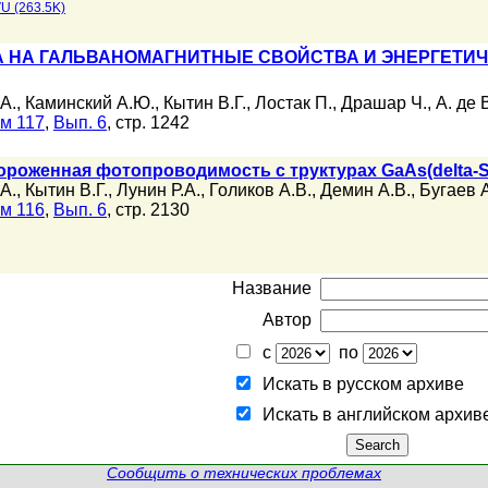
U (263.5K)
 НА ГАЛЬВАНОМАГНИТНЫЕ СВОЙСТВА И ЭНЕРГЕТИЧ
А.
,
Каминский А.Ю.
,
Кытин В.Г.
,
Лостак П.
,
Драшар Ч.
,
А. де 
м 117
,
Вып. 6
, стр. 1242
роженная фотопроводимость с труктурах GaAs(delta-S
А.
,
Кытин В.Г.
,
Лунин Р.А.
,
Голиков А.В.
,
Демин А.В.
,
Бугаев 
м 116
,
Вып. 6
, стр. 2130
Название
Автор
с
по
Искать в русском архиве
Искать в английском архив
Сообщить о технических проблемах