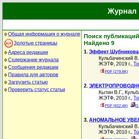
Журнал 
Общая информация о журнале
Поиск публикаций 
Найдено 9
Золотые страницы
1.
Эффект Шубникова-
Адреса редакции
Кульбачинский В.
Содержание журнала
ЖЭТФ, 2019 г.,
То
Сообщения редакции
PDF (279.8K)
Правила для авторов
Загрузить статью
2.
ЭЛЕКТРОПРОВОДН
Проверить статус статьи
Кытин В.Г.
,
Кульб
ЖЭТФ, 2010 г.,
То
PDF (832.4K)
D
3.
АНОМАЛЬНОЕ УВЕЛ
Кульбачинский В.
ЖЭТФ, 2010 г.,
То