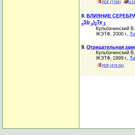
PDF (776K)
DJV
8.
ВЛИЯНИЕ СЕРЕБРА
Sb
)
Te
x
x
2
3
Кульбачинский В.
ЖЭТФ, 2000 г.,
То
9.
Отрицательная замо
Кульбачинский В.
ЖЭТФ, 1999 г.,
То
PDF (479.5K)