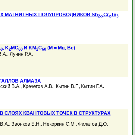
Х МАГНИТНЫХ ПОЛУПРОВОДНИКОВ Sb
Cr
Te
2-x
x
3
, K
MC
И KM
C
(M = Mg, Be)
60
2
60
2
60
.А.
,
Лунин Р.А.
ТАЛЛОВ АЛМАЗА
ский В.А.
,
Кречетов А.В.
,
Кытин В.Г.
,
Кытин Г.А.
 СЛОЯХ КВАНТОВЫХ ТОЧЕК В СТРУКТУРАХ
В.А.
,
Звонков Б.Н.
,
Некоркин С.М.
,
Филатов Д.О.