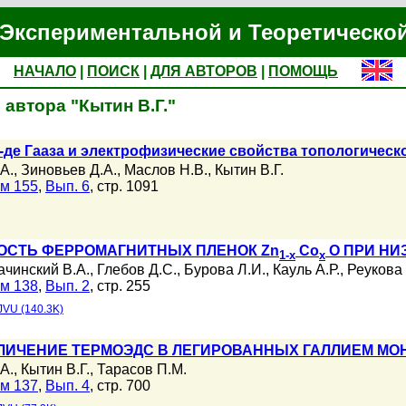
Экспериментальной и Теоретическо
НАЧАЛО
|
ПОИСК
|
ДЛЯ АВТОРОВ
|
ПОМОЩЬ
автора "Кытин В.Г."
де Гааза и электрофизические свойства топологическо
А.
,
Зиновьев Д.А.
,
Маслов Н.В.
,
Кытин В.Г.
м 155
,
Вып. 6
, стр. 1091
ОСТЬ ФЕРРОМАГНИТНЫХ ПЛЕНОК Zn
Co
O ПРИ НИ
1-x
x
ачинский В.А.
,
Глебов Д.С.
,
Бурова Л.И.
,
Кауль А.Р.
,
Реукова 
м 138
,
Вып. 2
, стр. 255
JVU (140.3K)
ИЧЕНИЕ ТЕРМОЭДС В ЛЕГИРОВАННЫХ ГАЛЛИЕМ МОНО
А.
,
Кытин В.Г.
,
Тарасов П.М.
м 137
,
Вып. 4
, стр. 700