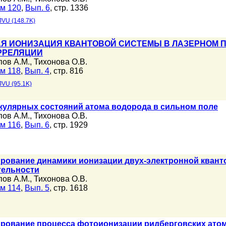
м 120
,
Вып. 6
, стр. 1336
JVU (148.7K)
Я ИОНИЗАЦИЯ КВАНТОВОЙ СИСТЕМЫ В ЛАЗЕРНОМ П
РРЕЛЯЦИИ
пов А.М.
,
Тихонова О.В.
м 118
,
Вып. 4
, стр. 816
JVU (95.1K)
кулярных состояний атома водорода в сильном поле
пов А.М.
,
Тихонова О.В.
м 116
,
Вып. 6
, стр. 1929
рование динамики ионизации двух-электронной квант
тельности
пов А.М.
,
Тихонова О.В.
м 114
,
Вып. 5
, стр. 1618
рование процесса фотоионизации ридберговских ато