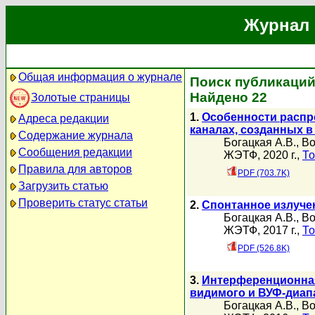
Журнал 
Общая информация о журнале
Поиск публикаций
Найдено 22
Золотые страницы
1.
Особенности распр
Адреса редакции
каналах, созданных 
Содержание журнала
Богацкая А.В.
,
Во
Сообщения редакции
ЖЭТФ, 2020 г.,
То
Правила для авторов
PDF (703.7K)
Загрузить статью
Проверить статус статьи
2.
Спонтанное излуче
Богацкая А.В.
,
Во
ЖЭТФ, 2017 г.,
То
PDF (526.8K)
3.
Интерференционная
видимого и ВУФ-диап
Богацкая А.В.
,
Во