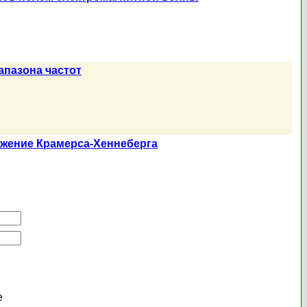
апазона частот
ижение Крамерса-Хеннеберга
е