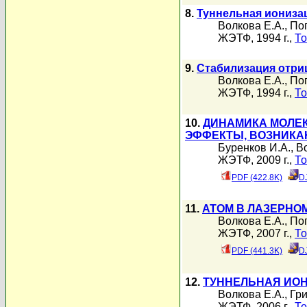
8.
Туннельная иониза
Волкова Е.А.
,
По
ЖЭТФ, 1994 г.,
То
9.
Стабилизация отри
Волкова Е.А.
,
По
ЖЭТФ, 1994 г.,
То
10.
ДИНАМИКА МОЛЕК
ЭФФЕКТЫ, ВОЗНИКА
Буренков И.А.
,
В
ЖЭТФ, 2009 г.,
То
PDF (422.8K)
D
11.
АТОМ В ЛАЗЕРНО
Волкова Е.А.
,
По
ЖЭТФ, 2007 г.,
То
PDF (441.3K)
D
12.
ТУННЕЛЬНАЯ ИОН
Волкова Е.А.
,
Гри
ЖЭТФ, 2006 г.,
То