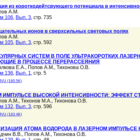
ция из короткодейтсвующего потенциала в интенсивн
пов А.М.
м 106
,
Вып. 3
, стр. 735
цательных ионов в сверхсильных световых полях
пов А.М.
м 105
,
Вып. 3
, стр. 592
УЛЯРНЫХ СИСТЕМ В ПОЛЕ УЛЬТРАКОРОТКИХ ЛАЗЕ
ЮЩИЕ В ПРОЦЕССЕ ПЕРЕРАССЕЯНИЯ
олкова Е.А.
,
Попов А.М.
,
Тихонова О.В.
м 136
,
Вып. 1
, стр. 5
JVU (180.5K)
М ИМПУЛЬСЕ ВЫСОКОЙ ИНТЕНСИВНОСТИ: ЭФФЕКТ С
пов А.М.
,
Тихонов М.А.
,
Тихонова О.В.
м 132
,
Вып. 3
, стр. 596
JVU (183.4K)
ИЗАЦИЯ АТОМА ВОДОРОДА В ЛАЗЕРНОМ ИМПУЛЬСЕ 
дчин В.В.
,
Попов А.М.
,
Тихонова О.В.
м 129
,
Вып. 1
, стр. 48