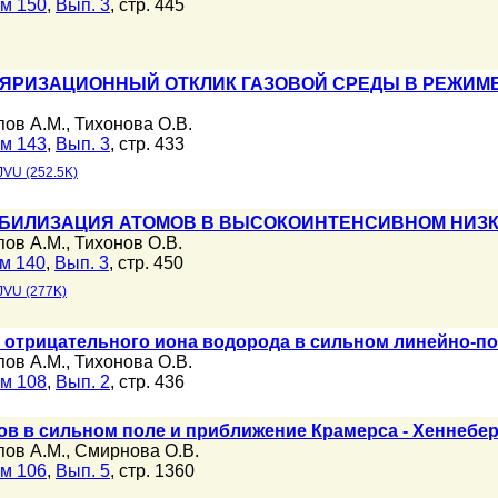
м 150
,
Вып. 3
, стр. 445
ЯРИЗАЦИОННЫЙ ОТКЛИК ГАЗОВОЙ СРЕДЫ В РЕЖИМЕ
пов А.М.
,
Тихонова О.В.
м 143
,
Вып. 3
, стр. 433
JVU (252.5K)
АБИЛИЗАЦИЯ АТОМОВ В ВЫСОКОИНТЕНСИВНОМ НИЗ
пов А.М.
,
Тихонов О.В.
м 140
,
Вып. 3
, стр. 450
JVU (277K)
 отрицательного иона водорода в сильном линейно-п
пов А.М.
,
Тихонова О.В.
м 108
,
Вып. 2
, стр. 436
ов в сильном поле и приближение Крамерса - Хеннебе
пов А.М.
,
Смирнова О.В.
м 106
,
Вып. 5
, стр. 1360