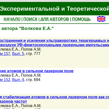
Экспериментальной и Теоретическо
НАЧАЛО
|
ПОИСК
|
ДЛЯ АВТОРОВ
|
ПОМОЩЬ
 автора "Волкова Е.А."
остранения и усиления ультракоротких терагерцевых
в воздухе УФ-фемтосекундными лазерными импульсам
лкова Е.А.
,
Попов А.М.
м 157
,
Вып. 5
, стр. 777
ние атомов в сильном лазерном поле
лкова Е.А.
,
Попов А.М.
м 152
,
Вып. 4
, стр. 694
 стабилизация атомов в сильном лазерном поле как с
азонов частот
лкова Е.А.
,
Попов А.М.