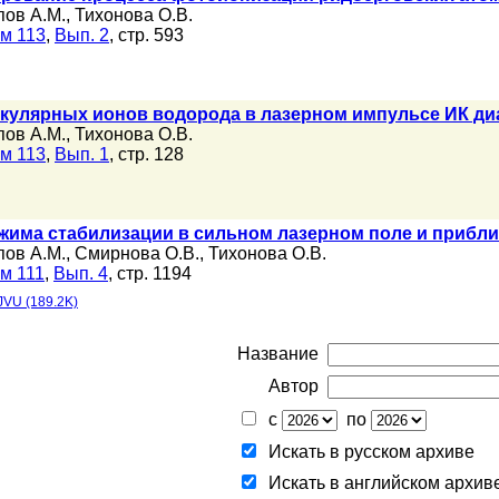
пов А.М.
,
Тихонова О.В.
м 113
,
Вып. 2
, стр. 593
кулярных ионов водорода в лазерном импульсе ИК ди
пов А.М.
,
Тихонова О.В.
м 113
,
Вып. 1
, стр. 128
жима стабилизации в сильном лазерном поле и прибл
пов А.М.
,
Смирнова О.В.
,
Тихонова О.В.
м 111
,
Вып. 4
, стр. 1194
JVU (189.2K)
Название
Автор
с
по
Искать в русском архиве
Искать в английском архив