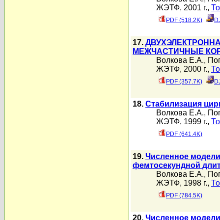
ЖЭТФ, 2001 г.,
То
PDF (518.2K)
D
17.
ДВУХЭЛЕКТРОННА
МЕЖЧАСТИЧНЫЕ КО
Волкова Е.А.
,
По
ЖЭТФ, 2000 г.,
То
PDF (357.7K)
D
18.
Стабилизация цир
Волкова Е.А.
,
По
ЖЭТФ, 1999 г.,
То
PDF (641.4K)
19.
Численное модели
фемтосекундной дли
Волкова Е.А.
,
По
ЖЭТФ, 1998 г.,
То
PDF (784.5K)
20.
Численное модели