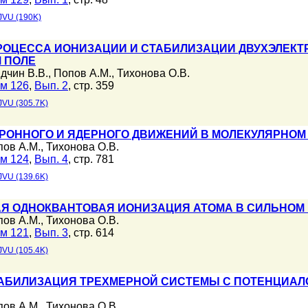
JVU (190K)
ОЦЕССА ИОНИЗАЦИИ И СТАБИЛИЗАЦИИ ДВУХЭЛЕКТ
 ПОЛЕ
дчин В.В.
,
Попов А.М.
,
Тихонова О.В.
м 126
,
Вып. 2
, стр. 359
JVU (305.7K)
РОННОГО И ЯДЕРНОГО ДВИЖЕНИЙ В МОЛЕКУЛЯРНОМ
пов А.М.
,
Тихонова О.В.
м 124
,
Вып. 4
, стр. 781
JVU (139.6K)
Я ОДНОКВАНТОВАЯ ИОНИЗАЦИЯ АТОМА В СИЛЬНОМ 
пов А.М.
,
Тихонова О.В.
м 121
,
Вып. 3
, стр. 614
JVU (105.4K)
АБИЛИЗАЦИЯ ТРЕХМЕРНОЙ СИСТЕМЫ С ПОТЕНЦИАЛ
пов А.М.
,
Тихонова О.В.