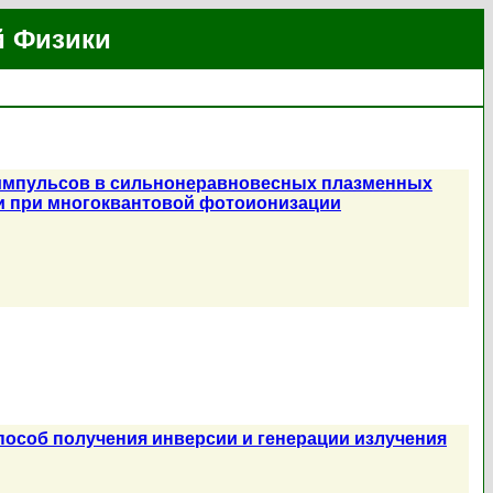
й Физики
 импульсов в сильнонеравновесных плазменных
и при многоквантовой фотоионизации
пособ получения инверсии и генерации излучения