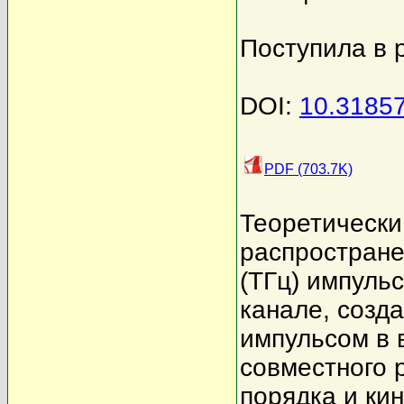
Поступила в 
DOI:
10.3185
PDF (703.7K)
Теоретически
распростране
(ТГц) импуль
канале, соз
импульсом в 
совместного 
порядка и ки