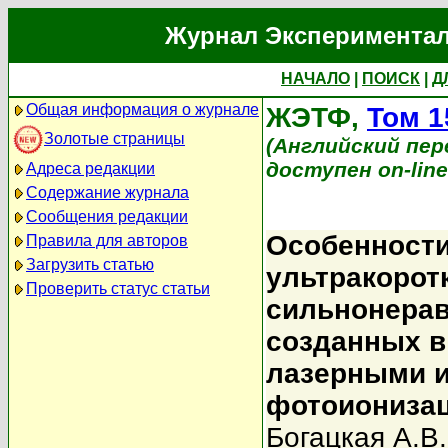
Журнал Экспериментал
НАЧАЛО
|
ПОИСК
|
Д
Общая информация о журнале
ЖЭТФ,
Том 1
Золотые страницы
(Английский перев
доступен on-lin
Адреса редакции
Содержание журнала
Сообщения редакции
Особенности
Правила для авторов
Загрузить статью
ультракорот
Проверить статус статьи
сильнонерав
созданных в
лазерными и
фотоиониза
Богацкая А.В.