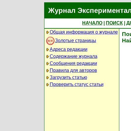
Журнал Экспериментал
НАЧАЛО
|
ПОИСК
|
Д
Общая информация о журнале
По
На
Золотые страницы
Адреса редакции
Содержание журнала
Сообщения редакции
Правила для авторов
Загрузить статью
Проверить статус статьи