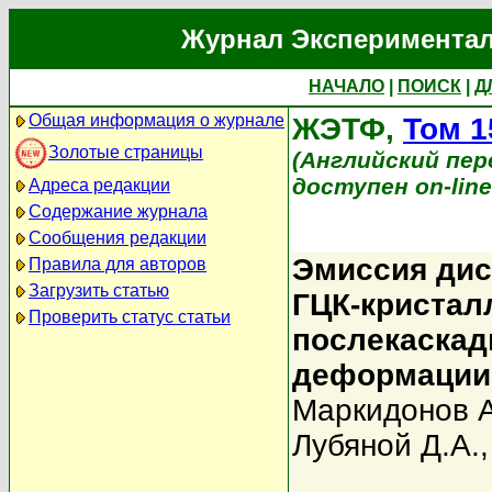
Журнал Экспериментал
НАЧАЛО
|
ПОИСК
|
Д
Общая информация о журнале
ЖЭТФ,
Том 1
Золотые страницы
(Английский перев
доступен on-lin
Адреса редакции
Содержание журнала
Сообщения редакции
Эмиссия дис
Правила для авторов
Загрузить статью
ГЦК-кристал
Проверить статус статьи
послекаскад
деформации
Маркидонов А
Лубяной Д.А.