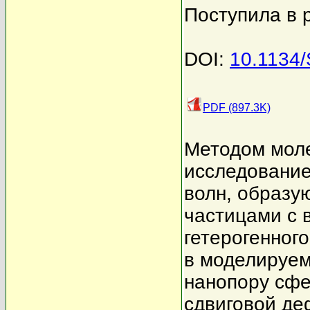
Поступила в 
DOI:
10.1134
PDF (897.3K)
Методом мол
исследование
волн, образу
частицами с 
гетерогенног
в моделируем
нанопору сфе
сдвиговой д