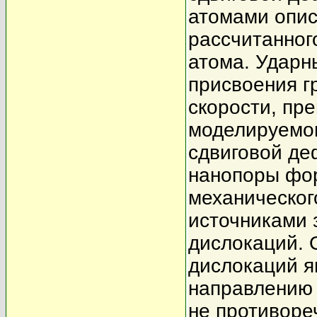
атомами опис
рассчитанног
атома. Ударн
присвоения г
скорости, пр
моделируемом
сдвиговой де
нанопоры фо
механическог
источниками
дислокаций.
дислокаций я
направлению 
не противоре