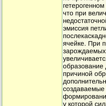
гетерогенном
что при вели
недостаточно
эмиссия петл
послекаскадн
ячейке. При 
зарождаемых
увеличиваетс
образование 
причиной обр
дополнительн
создаваемые 
формирования
у которой си