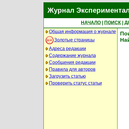
Журнал Экспериментал
НАЧАЛО
|
ПОИСК
|
Д
Общая информация о журнале
По
На
Золотые страницы
Адреса редакции
Содержание журнала
Сообщения редакции
Правила для авторов
Загрузить статью
Проверить статус статьи