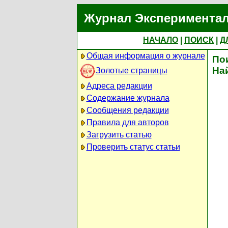
Журнал Экспериментал
НАЧАЛО
|
ПОИСК
|
Д
Общая информация о журнале
По
На
Золотые страницы
Адреса редакции
Содержание журнала
Сообщения редакции
Правила для авторов
Загрузить статью
Проверить статус статьи