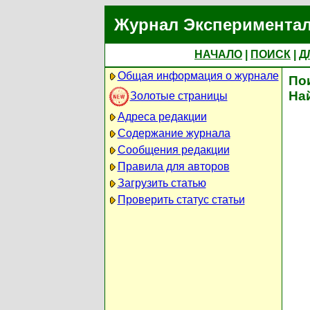
Журнал Экспериментал
НАЧАЛО
|
ПОИСК
|
Д
Общая информация о журнале
По
На
Золотые страницы
Адреса редакции
Содержание журнала
Сообщения редакции
Правила для авторов
Загрузить статью
Проверить статус статьи