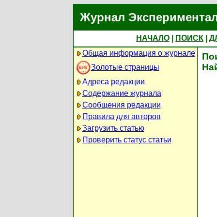
Журнал Экспериментал
НАЧАЛО
|
ПОИСК
|
Д
Общая информация о журнале
По
На
Золотые страницы
Адреса редакции
Содержание журнала
Сообщения редакции
Правила для авторов
Загрузить статью
Проверить статус статьи