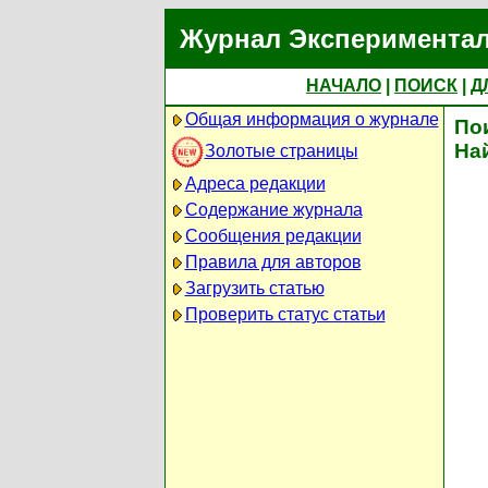
Журнал Экспериментал
НАЧАЛО
|
ПОИСК
|
Д
Общая информация о журнале
По
На
Золотые страницы
Адреса редакции
Содержание журнала
Сообщения редакции
Правила для авторов
Загрузить статью
Проверить статус статьи