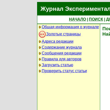
Журнал Экспериментал
НАЧАЛО
|
ПОИСК
|
Д
Общая информация о журнале
По
На
Золотые страницы
Адреса редакции
Содержание журнала
Сообщения редакции
Правила для авторов
Загрузить статью
Проверить статус статьи