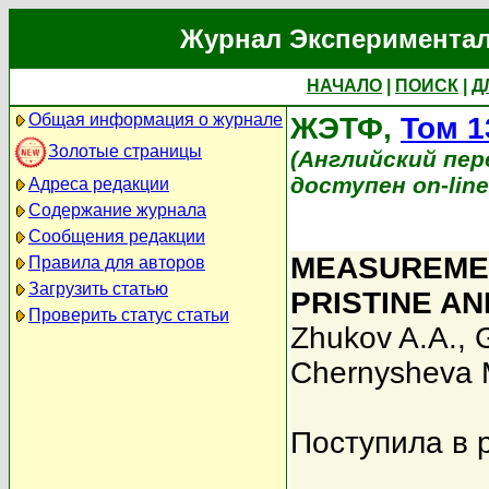
Журнал Экспериментал
НАЧАЛО
|
ПОИСК
|
Д
Общая информация о журнале
ЖЭТФ,
Том 1
Золотые страницы
(Английский перев
доступен on-lin
Адреса редакции
Содержание журнала
Сообщения редакции
MEASUREMEN
Правила для авторов
Загрузить статью
PRISTINE A
Проверить статус статьи
Zhukov A.A.
,
Chernysheva 
Поступила в 