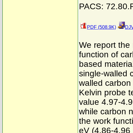
PACS: 72.80.R
PDF (508.9K)
DJV
We report the
function of c
based material
single-walled 
walled carbon 
Kelvin probe 
value 4.97-4.9
while carbon n
the work func
eV (4.86-4.96 