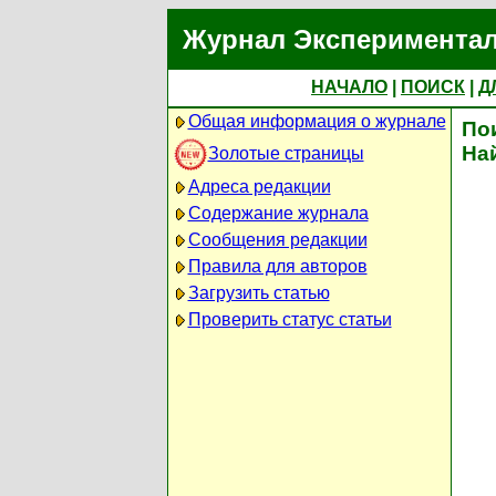
Журнал Экспериментал
НАЧАЛО
|
ПОИСК
|
Д
Общая информация о журнале
По
На
Золотые страницы
Адреса редакции
Содержание журнала
Сообщения редакции
Правила для авторов
Загрузить статью
Проверить статус статьи