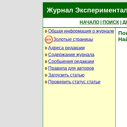
Журнал Экспериментал
НАЧАЛО
|
ПОИСК
|
Д
Общая информация о журнале
По
На
Золотые страницы
Адреса редакции
Содержание журнала
Сообщения редакции
Правила для авторов
Загрузить статью
Проверить статус статьи