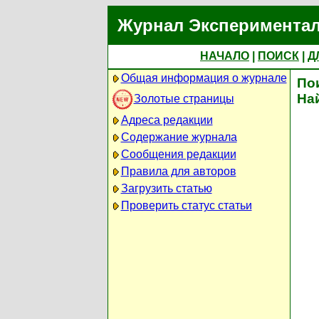
Журнал Экспериментал
НАЧАЛО
|
ПОИСК
|
Д
Общая информация о журнале
По
На
Золотые страницы
Адреса редакции
Содержание журнала
Сообщения редакции
Правила для авторов
Загрузить статью
Проверить статус статьи