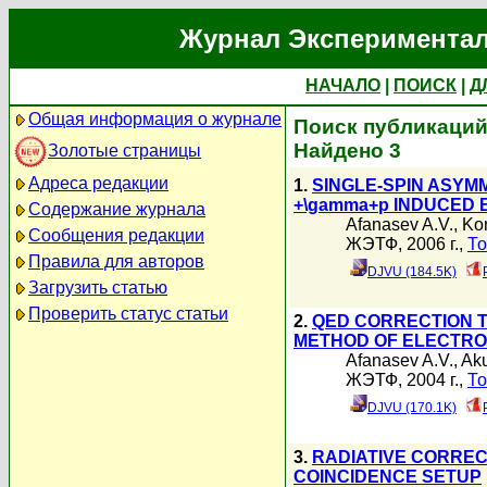
Журнал Экспериментал
НАЧАЛО
|
ПОИСК
|
Д
Общая информация о журнале
Поиск публикаций 
Найдено 3
Золотые страницы
Адреса редакции
1.
SINGLE-SPIN ASYMM
+\gamma+p INDUCED
Содержание журнала
Afanasev A.V.
,
Kon
Сообщения редакции
ЖЭТФ, 2006 г.,
То
Правила для авторов
DJVU (184.5K)
Загрузить статью
Проверить статус статьи
2.
QED CORRECTION T
METHOD OF ELECTRO
Afanasev A.V.
,
Aku
ЖЭТФ, 2004 г.,
То
DJVU (170.1K)
3.
RADIATIVE CORREC
COINCIDENCE SETUP