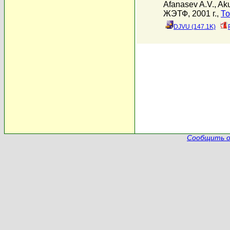
Afanasev A.V.
,
Aku
ЖЭТФ, 2001 г.,
То
DJVU (147.1K)
Сообщить о