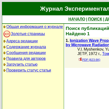
Журнал Экспериментал
НАЧАЛО
|
ПОИСК
|
Д
Общая информация о журнале
Поиск публикаций 
Найдено 1
Золотые страницы
1.
Ionization Wave Prop
Адреса редакции
by Microwave Radiatio
Содержание журнала
V.I. Myshenkov
,
Yu
Сообщения редакции
JETP, 1972 г.,
Том
Правила для авторов
PDF (823.6K)
Загрузить статью
Проверить статус статьи