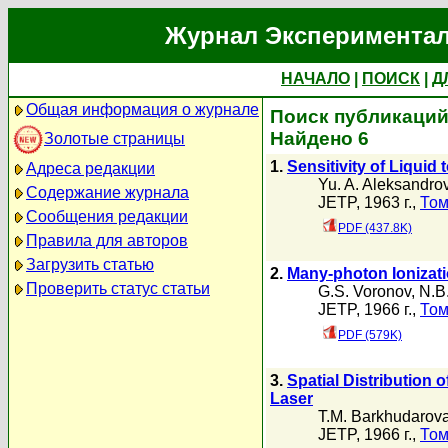
Журнал Экспериментал
НАЧАЛО
|
ПОИСК
|
Д
Общая информация о журнале
Поиск публикаций 
Найдено 6
Золотые страницы
1.
Sensitivity of Liquid 
Адреса редакции
Yu. A. Aleksandro
Содержание журнала
JETP, 1963 г.,
Том
Сообщения редакции
PDF (437.8K)
Правила для авторов
Загрузить статью
2.
Many-photon Ionizat
Проверить статус статьи
G.S. Voronov
,
N.B
JETP, 1966 г.,
Том
PDF (579K)
3.
Spatial Distribution 
Laser
T.M. Barkhudarov
JETP, 1966 г.,
Том