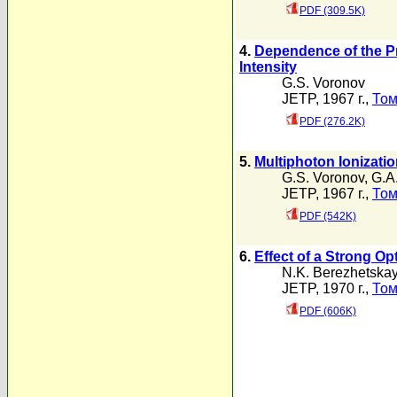
PDF (309.5K)
4.
Dependence of the Pr
Intensity
G.S. Voronov
JETP, 1967 г.,
Том
PDF (276.2K)
5.
Multiphoton Ionizatio
G.S. Voronov
,
G.A
JETP, 1967 г.,
Том
PDF (542K)
6.
Effect of a Strong O
N.K. Berezhetska
JETP, 1970 г.,
Том
PDF (606K)