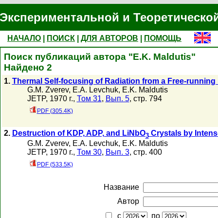
Экспериментальной и Теоретическо
НАЧАЛО
|
ПОИСК
|
ДЛЯ АВТОРОВ
|
ПОМОЩЬ
Поиск публикаций автора "E.K. Maldutis"
Найдено 2
1.
Thermal Self-focusing of Radiation from a Free-runnin
G.M. Zverev
,
E.A. Levchuk
,
E.K. Maldutis
JETP, 1970 г.,
Том 31
,
Вып. 5
, стр. 794
PDF (305.4K)
2.
Destruction of KDP, ADP, and LiNbO
Crystals by Intens
3
G.M. Zverev
,
E.A. Levchuk
,
E.K. Maldutis
JETP, 1970 г.,
Том 30
,
Вып. 3
, стр. 400
PDF (533.5K)
Название
Автор
с
по