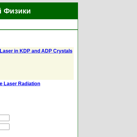
й Физики
g Laser in KDP and ADP Crystals
e Laser Radiation