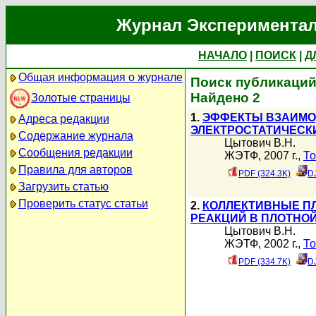
Журнал Экспериментал
НАЧАЛО
|
ПОИСК
|
Д
Общая информация о журнале
Поиск публикаций
Найдено 2
Золотые страницы
1.
ЭФФЕКТЫ ВЗАИМО
Адреса редакции
ЭЛЕКТРОСТАТИЧЕСК
Содержание журнала
Цытович В.Н.
Сообщения редакции
ЖЭТФ, 2007 г.,
То
Правила для авторов
PDF (324.3K)
D
Загрузить статью
Проверить статус статьи
2.
КОЛЛЕКТИВНЫЕ П
РЕАКЦИЙ В ПЛОТНО
Цытович В.Н.
ЖЭТФ, 2002 г.,
То
PDF (334.7K)
D