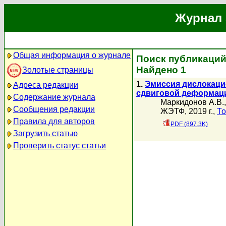
Журнал 
Общая информация о журнале
Поиск публикаций
Найдено 1
Золотые страницы
1.
Эмиссия дислокаци
Адреса редакции
сдвиговой деформац
Содержание журнала
Маркидонов А.В.
Сообщения редакции
ЖЭТФ, 2019 г.,
То
Правила для авторов
PDF (897.3K)
Загрузить статью
Проверить статус статьи