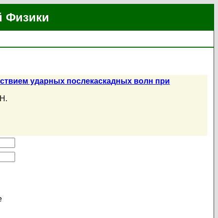
й Физики
йствием ударных послекаскадных волн при
Н.
е