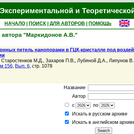
Экспериментальной и Теоретическо
НАЧАЛО
|
ПОИСК
|
ДЛЯ АВТОРОВ
|
ПОМОЩЬ
 автора "Маркидонов А.В."
онных петель нанопорами в ГЦК-кристалле под возде
ии
,
Старостенков М.Д.
,
Захаров П.В,
,
Лубяной Д.А.
,
Липунов В.
м 156
,
Вып. 6
, стр. 1078
Название
Автор
с
по
Искать в русском архиве
Искать в английском архив