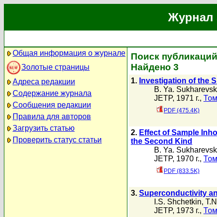
Журнал 
Общая информация о журнале
Поиск публикаций 
Найдено 3
Золотые страницы
1.
Investigation of the
Адреса редакции
B. Ya. Sukharevsk
Содержание журнала
JETP, 1971 г.,
Том
Сообщения редакции
PDF (475.4K)
Правила для авторов
Загрузить статью
2.
Effect of Sample Inh
Проверить статус статьи
the Second Kind
B. Ya. Sukharevsk
JETP, 1970 г.,
Том
PDF (833.5K)
3.
Superconductivity and
I.S. Shchetkin
,
T.N
JETP, 1973 г.,
Том