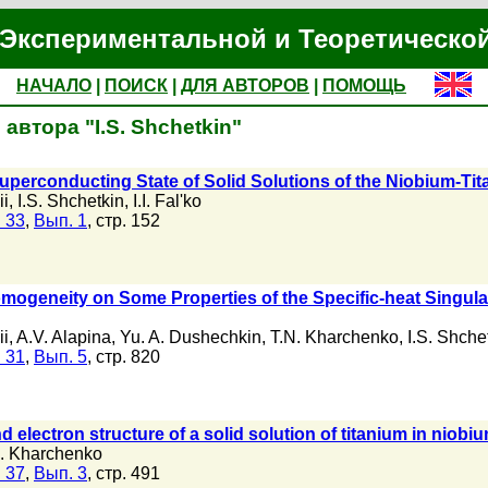
Экспериментальной и Теоретическо
НАЧАЛО
|
ПОИСК
|
ДЛЯ АВТОРОВ
|
ПОМОЩЬ
автора "I.S. Shchetkin"
 Superconducting State of Solid Solutions of the Niobium-T
ii
,
I.S. Shchetkin
,
I.I. Fal'ko
 33
,
Вып. 1
, стр. 152
omogeneity on Some Properties of the Specific-heat Singular
ii
,
A.V. Alapina
,
Yu. A. Dushechkin
,
T.N. Kharchenko
,
I.S. Shche
 31
,
Вып. 5
, стр. 820
 electron structure of a solid solution of titanium in niobi
. Kharchenko
 37
,
Вып. 3
, стр. 491