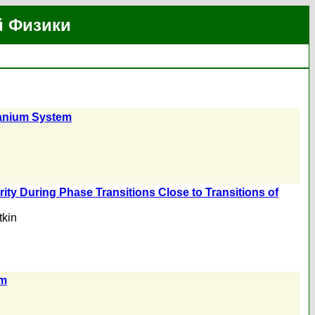
й Физики
itanium System
ity During Phase Transitions Close to Transitions of
tkin
um