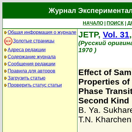
Журнал Экспериментал
НАЧАЛО
|
ПОИСК
|
Д
Общая информация о журнале
JETP,
Vol. 31
Золотые страницы
(Русский оригин
1970 )
Адреса редакции
Содержание журнала
Сообщения редакции
Effect of Sa
Правила для авторов
Загрузить статью
Properties of
Проверить статус статьи
Phase Transit
Second Kind
B. Ya. Sukhare
T.N. Kharchen