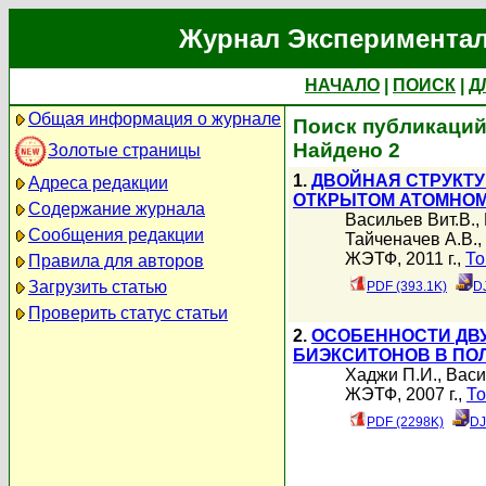
Журнал Экспериментал
НАЧАЛО
|
ПОИСК
|
Д
Общая информация о журнале
Поиск публикаций
Найдено 2
Золотые страницы
1.
ДВОЙНАЯ СТРУКТ
Адреса редакции
ОТКРЫТОМ АТОМНОМ
Содержание журнала
Васильев Вит.В.
,
Сообщения редакции
Тайченачев А.В.
,
ЖЭТФ, 2011 г.,
То
Правила для авторов
Загрузить статью
PDF (393.1K)
D
Проверить статус статьи
2.
ОСОБЕННОСТИ ДВ
БИЭКСИТОНОВ В ПО
Хаджи П.И.
,
Васи
ЖЭТФ, 2007 г.,
То
PDF (2298K)
DJ