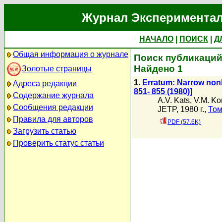
Журнал Экспериментал
НАЧАЛО
|
ПОИСК
|
Д
Общая информация о журнале
Поиск публикаций 
Найдено 1
Золотые страницы
1.
Erratum: Narrow nonl
Адреса редакции
851- 855 (1980)]
Содержание журнала
A.V. Kats
,
V.M. Ko
Сообщения редакции
JETP, 1980 г.,
Том
Правила для авторов
PDF (57.6K)
Загрузить статью
Проверить статус статьи