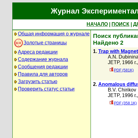
Журнал Экспериментал
НАЧАЛО
|
ПОИСК
|
Д
Общая информация о журнале
Поиск публикац
Найдено 2
Золотые страницы
1.
Trap with Magnet
Адреса редакции
A.N. Dubinin
Содержание журнала
JETP, 1966 г.
Сообщения редакции
PDF (581K)
Правила для авторов
Загрузить статью
2.
Anomalous diffus
Проверить статус статьи
B.V. Chirikov
JETP, 1996 г.
PDF (358.1K)