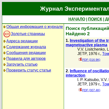
Журнал Экспериментал
НАЧАЛО
|
ПОИСК
|
Д
Общая информация о журнале
Поиск публикаций 
Найдено 2
Золотые страницы
1.
Investigation of the 
Адреса редакции
magnetoactive plasma
Содержание журнала
V.V. Lisitchenko
,
L
Сообщения редакции
JETP, 1976 г.,
Том
Правила для авторов
PDF (316.9K)
Загрузить статью
Проверить статус статьи
2.
Influence of oscillati
interaction
l. P. Katsubo
,
V.V.
JETP, 1979 г.,
Том
PDF (307.4K)