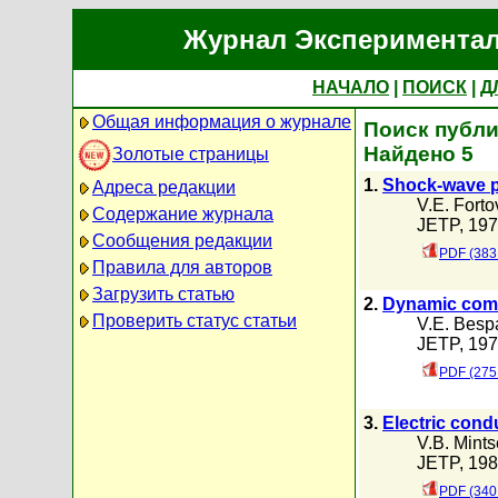
Журнал Экспериментал
НАЧАЛО
|
ПОИСК
|
Д
Общая информация о журнале
Поиск публи
Найдено 5
Золотые страницы
1.
Shock-wave p
Адреса редакции
V.E. Forto
Содержание журнала
JETP, 1976
Сообщения редакции
PDF (383
Правила для авторов
Загрузить статью
2.
Dynamic comp
Проверить статус статьи
V.E. Besp
JETP, 1975
PDF (275
3.
Electric cond
V.B. Mints
JETP, 1980
PDF (340