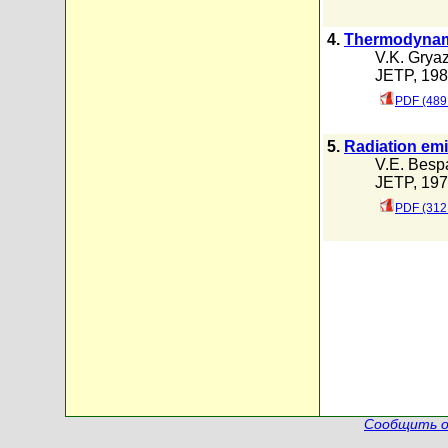
4.
Thermodynami
V.K. Grya
JETP, 1980
PDF (489
5.
Radiation em
V.E. Besp
JETP, 1979
PDF (312
Сообщить о