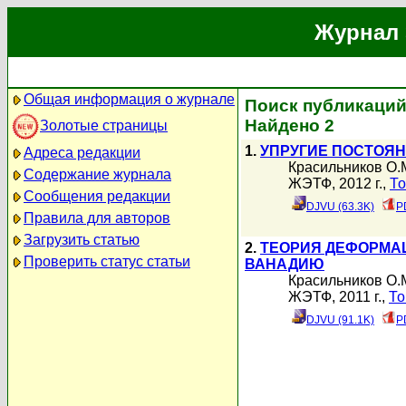
Журнал 
Общая информация о журнале
Поиск публикаций
Найдено 2
Золотые страницы
1.
УПРУГИЕ ПОСТОЯН
Адреса редакции
Красильников О.
Содержание журнала
ЖЭТФ, 2012 г.,
То
Сообщения редакции
DJVU (63.3K)
P
Правила для авторов
Загрузить статью
2.
ТЕОРИЯ ДЕФОРМА
Проверить статус статьи
ВАНАДИЮ
Красильников О.
ЖЭТФ, 2011 г.,
То
DJVU (91.1K)
P