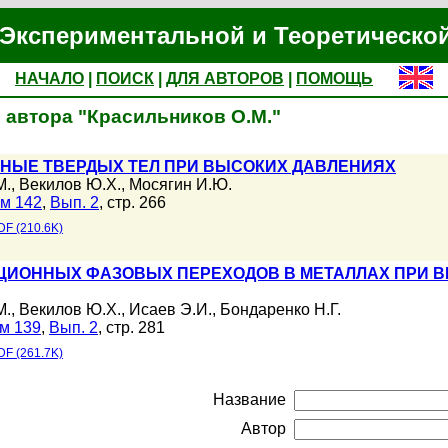
Экспериментальной и Теоретическо
НАЧАЛО
|
ПОИСК
|
ДЛЯ АВТОРОВ
|
ПОМОЩЬ
 автора "Красильников О.М."
НЫЕ ТВЕРДЫХ ТЕЛ ПРИ ВЫСОКИХ ДАВЛЕНИЯХ
М.
,
Векилов Ю.Х.
,
Мосягин И.Ю.
м 142
,
Вып. 2
, стр. 266
DF (210.6K)
ЦИОННЫХ ФАЗОВЫХ ПЕРЕХОДОВ В МЕТАЛЛАХ ПРИ В
М.
,
Векилов Ю.Х.
,
Исаев Э.И.
,
Бондаренко Н.Г.
м 139
,
Вып. 2
, стр. 281
DF (261.7K)
Название
Автор