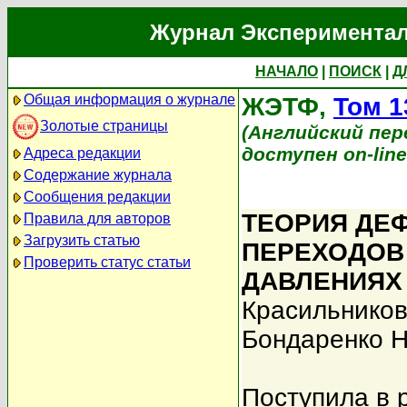
Журнал Экспериментал
НАЧАЛО
|
ПОИСК
|
Д
Общая информация о журнале
ЖЭТФ,
Том 1
Золотые страницы
(Английский перев
доступен on-lin
Адреса редакции
Содержание журнала
Сообщения редакции
ТЕОРИЯ ДЕ
Правила для авторов
Загрузить статью
ПЕРЕХОДОВ
Проверить статус статьи
ДАВЛЕНИЯХ
Красильников
Бондаренко Н
Поступила в 