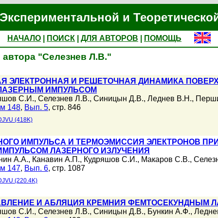
Экспериментальной и Теоретическо
НАЧАЛО
|
ПОИСК
|
ДЛЯ АВТОРОВ
|
ПОМОЩЬ
автора "Селезнев Л.В."
Я ЭЛЕКТРОННАЯ И РЕШЕТОЧНАЯ ДИНАМИКА ПОВЕРХ
ЛАЗЕРНЫМ ИМПУЛЬСОМ
яшов С.И.
,
Селезнев Л.В.
,
Синицын Д.В.
,
Леднев В.Н.
,
Перши
м 148
,
Вып. 5
, стр. 846
DJVU (418K)
НОГО ИМПУЛЬСА И ТЕРМОЭМИССИЯ ЭЛЕКТРОНОВ ПР
МПУЛЬСОМ ЛАЗЕРНОГО ИЗЛУЧЕНИЯ
нин А.А.
,
Канавин А.П.
,
Кудряшов С.И.
,
Макаров С.В.
,
Селезн
м 147
,
Вып. 6
, стр. 1087
DJVU (220.4K)
АВЛЕНИЕ И АБЛЯЦИЯ КРЕМНИЯ ФЕМТОСЕКУНДНЫМ 
яшов С.И.
,
Селезнев Л.В.
,
Синицын Д.В.
,
Бункин А.Ф.
,
Ледне