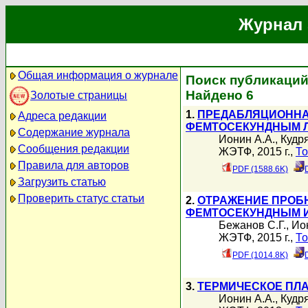
Журнал 
Общая информация о журнале
Поиск публикаций 
Найдено 6
Золотые страницы
1.
ПРЕДАБЛЯЦИОННА
Адреса редакции
ФЕМТОСЕКУНДНЫМ 
Содержание журнала
Ионин А.А.
,
Кудр
Сообщения редакции
ЖЭТФ, 2015 г.,
То
Правила для авторов
PDF (1588.6K)
Загрузить статью
Проверить статус статьи
2.
ОТРАЖЕНИЕ ПРОБ
ФЕМТОСЕКУНДНЫМ И
Бежанов С.Г.
,
Ио
ЖЭТФ, 2015 г.,
То
PDF (1014.8K)
3.
ТЕРМИЧЕСКОЕ ПЛ
Ионин А.А.
,
Кудр