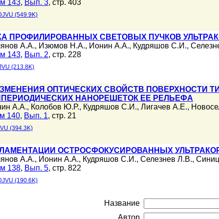
м 143
,
Вып. 3
, стр. 403
DJVU (549.9K)
А ПРОФИЛИРОВАННЫХ СВЕТОВЫХ ПУЧКОВ УЛЬТРАКО
янов А.А.
,
Изюмов Н.А.
,
Ионин А.А.
,
Кудряшов С.И.
,
Селезне
м 143
,
Вып. 2
, стр. 228
JVU (213.8K)
ЗМЕНЕНИЯ ОПТИЧЕСКИХ СВОЙСТВ ПОВЕРХНОСТИ ТИ
ПЕРИОДИЧЕСКИХ НАНОРЕШЕТОК ЕЕ РЕЛЬЕФА
ин А.А.
,
Колобов Ю.Р.
,
Кудряшов С.И.
,
Лигачев А.Е.
,
Новосе
м 140
,
Вып. 1
, стр. 21
VU (394.3K)
ЛАМЕНТАЦИИ ОСТРОСФОКУСИРОВАННЫХ УЛЬТРАКОР
янов А.А.
,
Ионин А.А.
,
Кудряшов С.И.
,
Селезнев Л.В.
,
Синиц
м 138
,
Вып. 5
, стр. 822
DJVU (190.6K)
Название
Автор