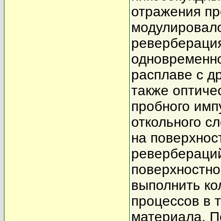
отражения пр
модулировало
реверберация
одновременн
расплаве с д
также оптиче
пробного имп
откольного сл
на поверхнос
ревербераций
поверхностно
выполнить ко
процессов в 
материала. П