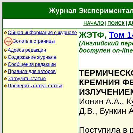
Журнал Экспериментал
НАЧАЛО
|
ПОИСК
|
Д
Общая информация о журнале
ЖЭТФ,
Том 1
Золотые страницы
(Английский перев
доступен on-lin
Адреса редакции
Содержание журнала
Сообщения редакции
ТЕРМИЧЕСК
Правила для авторов
Загрузить статью
КРЕМНИЯ Ф
Проверить статус статьи
ИЗЛУЧЕНИЕ
Ионин А.А.
,
К
Д.В.
,
Бункин А
Поступила в 