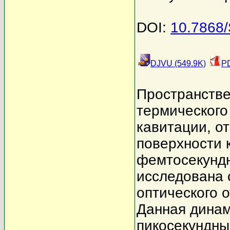
DOI:
10.7868
DJVU (549.9K)
PD
Пространств
термического
кавитации, о
поверхности 
фемтосекундн
исследована 
оптического 
Данная динам
пикосекундны